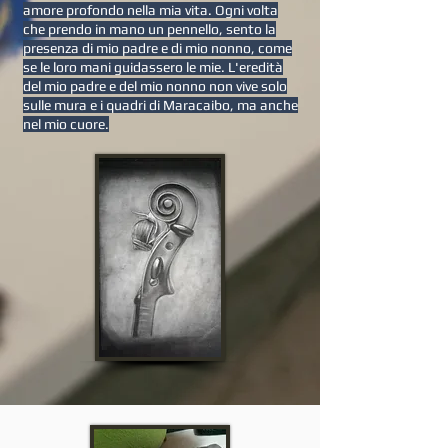
amore profondo nella mia vita. Ogni volta
che prendo in mano un pennello, sento la
presenza di mio padre e di mio nonno, come
se le loro mani guidassero le mie. L'eredità
del mio padre e del mio nonno non vive solo
sulle mura e i quadri di Maracaibo, ma anche
nel mio cuore.