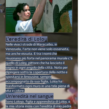
L'eredità di Loloy
Nelle vivaci strade di Maracaibo, in
Venezuela, l'arte non viene solo osservata,
ma anche vissuta. E tra i nomi che
risuonano più forte nel panorama murale c'è
quello di Loloy, pittore che ha lasciato il
segno in ogni angolo della città. Noto per
dipingere sotto la copertura della notte e
spostarsi in limousine, sempre
accompagnato da sua figlia, Loloy ha
trasformato ogni muro in una tela piena di
vita e colore.
Un'eredità nel sangue
Sono Loloya, figlia e apprendista di Loloy, e
la mia storia inizia con l'eredità di mio padre