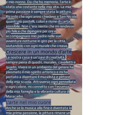
e mio nonno. Da che ho memoria, l’arte è
stata una costante nella mia vita. La mia
prima passione è sempre stata la pittura.
Ricordo che ogni anno chiedevo a San Nicola
quanti più pastelli, colori e risme di carta
possibile. Non c'era niente che mi rendesse
più felice che dipingere per ore e
accompagnare mio padre nelle sue
avventure notturne in giro per la città,
aiutandolo con ogni murale che creava.
Crescere in un mondo d'arte
La nostra casa è un'oasi di creatività,
sempre piena di quadri, murales, cavalletti e
quadri. Vivere in un ambiente del genere ha
plasmato il mio spirito artistico e mi ha
portato a diventare il muralista e pittore
della mia scuola. Attraverso ogni pennellata
e ogni colore, mi connetto con l'essenza
della mia famiglia e la vibrante cultura di
Maracaibo.
L'arte nel mio cuore
Anche se la musica alla fine è diventata la
mia prima passione, la pittura rimane un