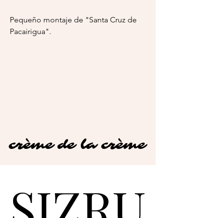
Pequeño montaje de "Santa Cruz de 
Pacairigua".
crème de la crème
crème de la crème
SJZRU
SJZRU