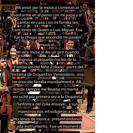
Mi amor por la música comenzó al
sentarme en el piano con mi papá y al
cantar en casa con mi familia las
canciones de Queen o Luis Miguel. Esa
fue la chispa que encendió mi pasión
musical.
Mi vida musical dio un giro cuando
ingresé al pequeño núcleo de la
"Fundación del Niño Zuliano" parte del
Sistema de Orquestas Venezolano, una
reconocida familia mundialmente. Allí,
donde siempre me llevaba mi mamá...
escuché por primera vez a la Orquesta
Sinfónica del Zulia ensayar, y sus
maestros nos introdujeron a las
lecciones de música, presentándonos
cada instrumento. Fue un momento